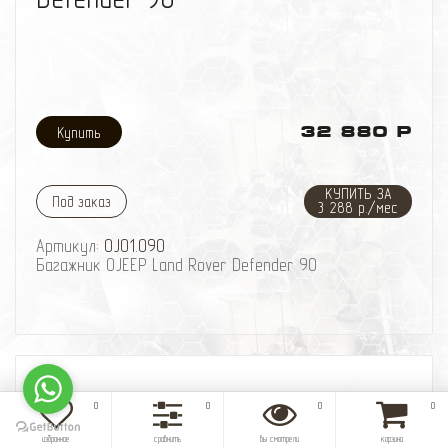
32 880 Р
КУПИТЬ ЗА
Под заказ
3 288 р./мес
Артикул:
OJ01.090
Багажник OJEEP Land Rover Defender 90
0
0
0
0
избранное
сравнить
вы смотрели
корзина