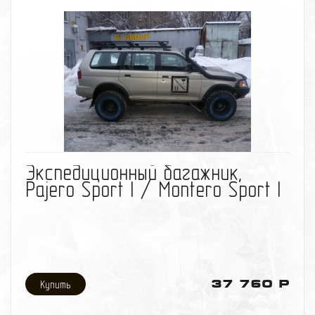
Вес багажника: ~ 30-35 кг
Информация по материалам:
Экспедиционный багажник изготовлен из стальной
трубы диаметром - 25мм, толщина стенки трубы -
1,5мм;
Внутренняя часть багажника изготовленна из
стальной сетки. Ячейка сетки - 50ммХ50мм, с
толщиной прутка сетки - 4мм;
Багажник окрашен порошковой краской.
избранное
сравнить
Экспедиционный багажник,
Pajero Sport I / Montero Sport I
37 760 Р