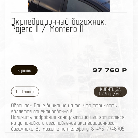
избранное
сравнить
Экспедиционный багажник,
Pajero II / Montero II
37 760 Р
КУПИТЬ ЗА
Под заказ
3 776 р./мес
Обращаем Ваше внимание на то, что стоимость
является ориентировочной!
Получить подробную консультацию или записаться
на установку и изготовление экспедиционного
багажника, Вы можете по телефону: 8-495-774
87
05
Изготовление элементов силового обвеса,