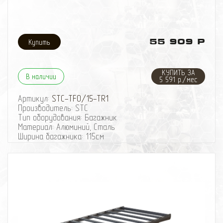
рабочего света.
Обладает высокой грузоподъемностью, однако
нужно помнить, экспериментируя с прочностью
багажника, что слабее всегда окажется крыша
55 909 Р
автомобиля, к которой он крепится.
Отличается высоким качеством изготовления.
Окраска порошковая. При отсутствии механических
КУПИТЬ ЗА
повреждений чрезвычайно стоек к коррозии.
В наличии
5 591 р./мес
Светодиодная оптика в комплект поставки НЕ
ВХОДИТ!
Артикул:
STC-TFO/15-TR1
Производитель: STC
Тип оборудования: Багажник
Материал: Алюминий, Сталь
Ширина багажника: 115см
Длина багажника: 197см
Конструкция багажника: Разборный
Количество опор: 6
Багажник экспедиционный STC (Шторка) для
автомобилей: Toyota Fortuner (GUN156) 07/2015- г.в.
Багажник экспедиционный STC с возможностью
установки дополнительных фар и высокой
грузоподъемностью.
Изготавливается из алюминиевого профиля 25х50 и