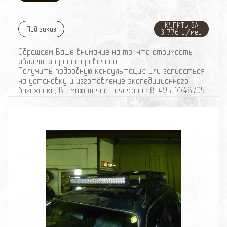
КУПИТЬ ЗА
Под заказ
3 776 р./мес
Обращаем Ваше внимание на то, что стоимость
является ориентировочной!
Получить подробную консультацию или записаться
на установку и изготовление экспедиционного
багажника, Вы можете по телефону: 8-495-774
87
05
Изготовление элементов силового обвеса,
производится по автомобилю.
Примерный срок изготовления: от 3 рабочих дней.
Вес багажника: ~ 30-35 кг
Информация по материалам:
Экспедиционный багажник изготовлен из стальной
трубы диаметром - 25мм, толщина стенки трубы -
1,5мм;
Внутренняя часть багажника изготовленна из
стальной сетки. Ячейка сетки - 50ммХ50мм, с
толщиной прутка сетки - 4мм;
Багажник окрашен порошковой краской.