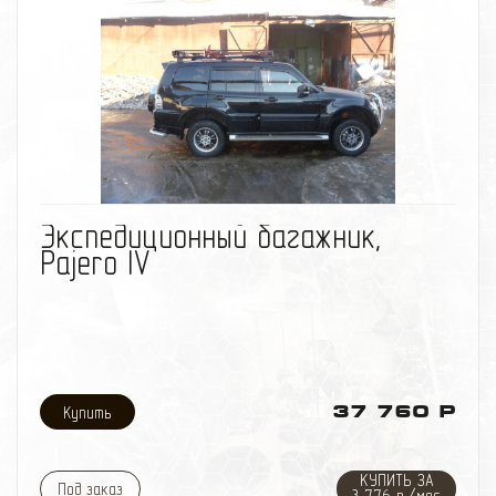
Информация по материалам:
Экспедиционный багажник изготовлен из стальной
трубы диаметром - 25мм, толщина стенки трубы -
1,5мм;
Внутренняя часть багажника изготовленна из
стальной сетки. Ячейка сетки - 50ммХ50мм, с
толщиной прутка сетки - 4мм;
Багажник окрашен порошковой краской.
избранное
сравнить
Экспедиционный багажник,
Pajero IV
37 760 Р
КУПИТЬ ЗА
Под заказ
3 776 р./мес