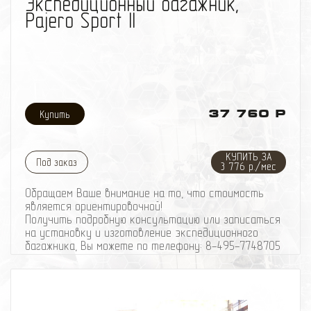
Экспедиционный багажник,
Pajero Sport II
37 760 Р
КУПИТЬ ЗА
Под заказ
3 776 р./мес
Обращаем Ваше внимание на то, что стоимость
является ориентировочной!
Получить подробную консультацию или записаться
на установку и изготовление экспедиционного
багажника, Вы можете по телефону: 8-495-774
87
05
Изготовление элементов силового обвеса,
производится по автомобилю.
Примерный срок изготовления: от 3 рабочих дней.
Вес багажника: ~ 30-35 кг