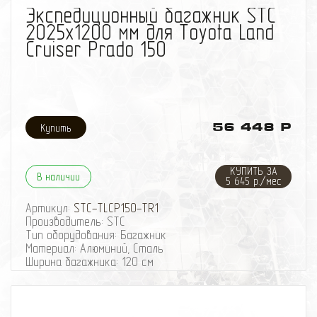
Экспедиционный багажник STC
2025x1200 мм для Toyota Land
Cruiser Prado 150
56 448 Р
КУПИТЬ ЗА
В наличии
5 645 р./мес
Артикул:
STC-TLCP150-TR1
Производитель: STC
Тип оборудования: Багажник
Материал: Алюминий, Сталь
Ширина багажника: 120 см
Длина багажника: 202 см
Конструкция багажника: Разборный
Количество опор: 8
Багажник экспедиционный STC Toyota Land Cruiser