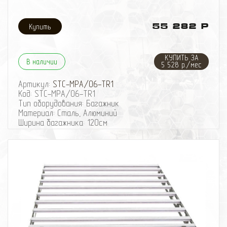
Отличается высоким качеством изготовления.
Окраска порошковая. При отсутствии механических
повреждений чрезвычайно стоек к коррозии.
55 282 Р
Светодиодная оптика в комплект НЕ ВХОДИТ!
КУПИТЬ ЗА
В наличии
5 528 р./мес
Артикул:
STC-MPA/06-TR1
Код: STC-MPA/06-TR1
Тип оборудования: Багажник
Материал: Сталь, Алюминий
Ширина багажника: 120см
Длина багажника: 218см
Конструкция багажника: Разборный