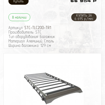
66 954 Р
КУПИТЬ ЗА
В наличии
6 695 р./мес
Артикул:
STC-TLC200-TR1
Производитель: STC
Тип оборудования: Багажник
Материал: Алюминий, Сталь
Ширина багажника: 129 см
Длина багажника: 199 см
Конструкция багажника: Разборный
Количество опор: 8
Багажник экспедиционный STC с возможностью
установки дополнительных фар и высокой
грузоподъемностью для автомобилей:
– Toyota Land Cruiser 200 2015- г.в.
– Toyota Land Cruiser 200 2007-2015 г.в.
– Toyota Land Cruiser 200 (Бронированная) 2007- г.в.
Изготавливается из алюминиевого профиля 25х50 и
листа стального толщиной 3,0 мм.
Размер платформы: 1291х1990
Предусмотрена опускающаяся шторка для защиты