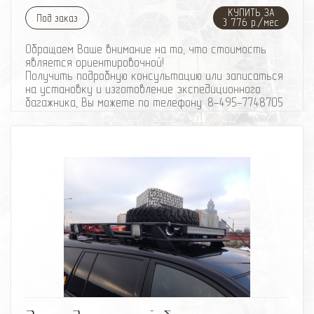
КУПИТЬ ЗА
Под заказ
3 776 р./мес
Обращаем Ваше внимание на то, что стоимость
является ориентировочной!
Получить подробную консультацию или записаться
на установку и изготовление экспедиционного
багажника, Вы можете по телефону: 8-495-774
87
05
Изготовление элементов силового обвеса,
производится по автомобилю.
Примерный срок изготовления: от 3 рабочих дней.
Вес багажника: ~ 30-35 кг
Информация по материалам:
Экспедиционный багажник изготовлен из стальной
трубы диаметром - 25мм, толщина стенки трубы -
1,5мм;
Внутренняя часть багажника изготовленна из
стальной сетки. Ячейка сетки - 50ммХ50мм, с
толщиной прутка сетки - 4мм;
Багажник окрашен порошковой краской.
избранное
сравнить