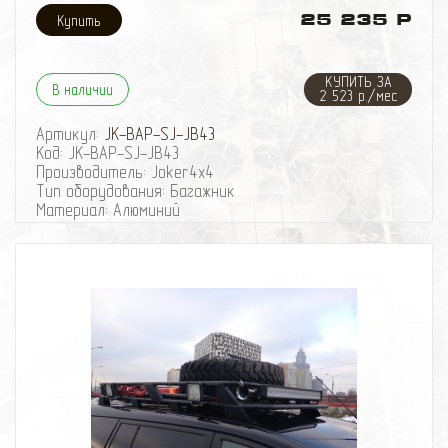
Светодиодная оптика в комплект поставки НЕ
25 235 Р
ВХОДИТ!
КУПИТЬ ЗА
В наличии
2 523 р./мес
Артикул:
JK-BAP-SJ-JB43
Код: JK-BAP-SJ-JB43
Производитель: Joker4x4
Тип оборудования: Багажник
Материал: Алюминий
Ширина багажника: 100см
Длина багажника: 150см
Количество опор: 4
Багажник- платформа алюминиевая для Suzuki Jimny
JB43 . Размер 1500х1000х25 мм.. Порошковая
покраска. Вес 10.5кг