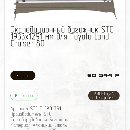
избранное
сравнить
Экспедиционный багажник STC
1933х1291 мм для Toyota Land
Cruiser 80
60 544 Р
КУПИТЬ ЗА
В наличии
6 054 р./мес
Артикул:
STC-TLC80-TR1
Производитель: STC
Тип оборудования: Багажник
Материал: Алюминий, Сталь