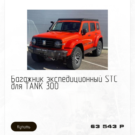
Конструкция багажника: Разборный
Количество опор: 8
Багажник экспедиционный STC Nissan Patrol Y61
(Шторка)
избранное
сравнить
Багажник экспедиционный STC
для TANK 300
63 543 Р