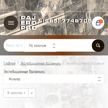
Вход
Регистрация
|
Paj
+7 (985) 774
87
05
0
ero
Москва
Pro
По наличию
Главная
/
Экспедиционные багажники
/
Экспедиционные багажники
Экспедиционные багажники
Фильтр
В наличии ↑