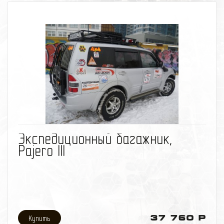
производится по автомобилю.
Примерный срок изготовления: от 3 рабочих дней.
Вес багажника: ~ 30-35 кг
Информация по материалам:
Экспедиционный багажник изготовлен из стальной
трубы диаметром - 25мм, толщина стенки трубы -
1,5мм;
Внутренняя часть багажника изготовленна из
стальной сетки. Ячейка сетки - 50ммХ50мм, с
толщиной прутка сетки - 4мм;
Багажник окрашен порошковой краской.
избранное
сравнить
Экспедиционный багажник,
Pajero III
37 760 Р