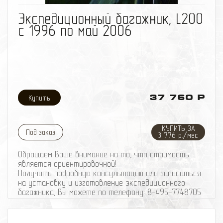
избранное
сравнить
Экспедиционный багажник, L200
с 1996 по май 2006
37 760 Р
КУПИТЬ ЗА
Под заказ
3 776 р./мес
Обращаем Ваше внимание на то, что стоимость
является ориентировочной!
Получить подробную консультацию или записаться
на установку и изготовление экспедиционного
багажника, Вы можете по телефону: 8-495-774
87
05
Изготовление элементов силового обвеса,
производится по автомобилю.
Примерный срок изготовления: от 3 рабочих дней.