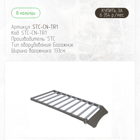
КУПИТЬ ЗА
В наличии
6 354 р./мес
Артикул:
STC-CN-TR1
Код: STC-CN-TR1
Производитель: STC
Тип оборудования: Багажник
Ширина багажника: 133см
Длина багажника: 198см
Конструкция багажника: Разборный
Багажник экспедиционный STC для TANK 300
(Шторка)
избранное
сравнить