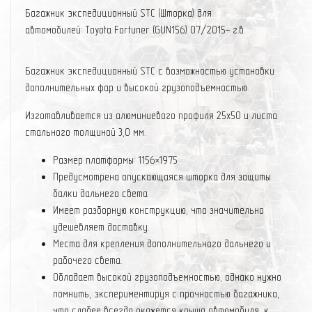
Багажник экспедиционный STC (Шторка) для
автомобилей: Toyota Fortuner (GUN156) 07/2015- г.в.
Багажник экспедиционный STC с возможностью установки
дополнительных фар и высокой грузоподъемностью.
Изготавливается из алюминиевого профиля 25х50 и листа
стального толщиной 3,0 мм.
Размер платформы: 1156×1975
Предусмотрена опускающаяся шторка для защиты
балки дальнего света
Имеет разборную конструкцию, что значительно
удешевляет доставку.
Места для крепления дополнительного дальнего и
рабочего света.
Обладает высокой грузоподъемностью, однако нужно
помнить, экспериментируя с прочностью багажника,
что слабее всегда окажется крыша автомобиля, к