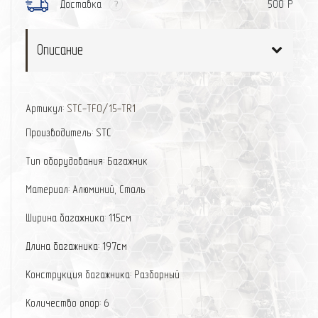
Доставка
500 Р
?
Описание
Артикул:
STC-TFO/15-TR1
Производитель: STC
Тип оборудования: Багажник
Материал: Алюминий, Сталь
Ширина багажника: 115см
Длина багажника: 197см
Конструкция багажника: Разборный
Количество опор: 6