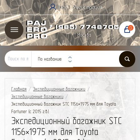
Вход
Регистрация
|
Paj
+7 (985) 774
87
05
0
ero
Москва
Pro
По названию
Главная
/
Экспедиционные багажники
/
Экспедиционные багажники
/
Экспедиционный багажник STC 1156×1975 мм для Toyota
Fortuner (с 2015 г.в.)
Экспедиционный багажник STC
1156×1975 мм для Toyota