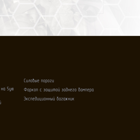
Силовые пороги
 на 5ую
Фаркоп с защитой заднего бампера
Экспедиционный багажник
й