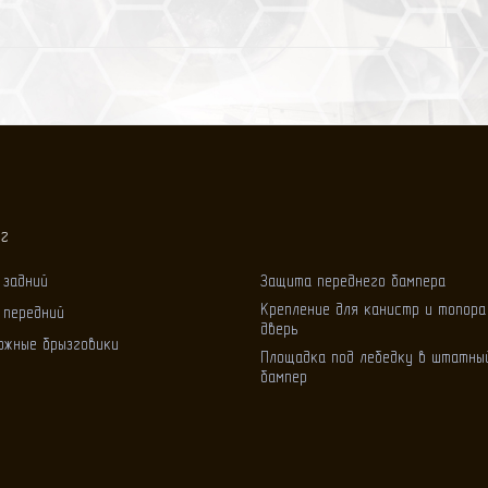
ог
 задний
Защита переднего бампера
Крепление для канистр и топора
 передний
дверь
ожные брызговики
Площадка под лебедку в штатны
бампер