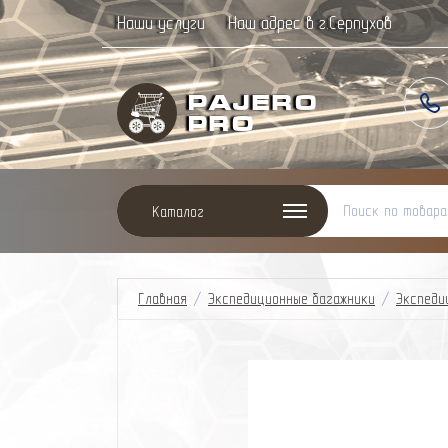
Наши услуги
Наш адрес в г.Серпухов
Paj
ero
Pro
Каталог
Главная
/
Экспедиционные багажники
/
Экспеди