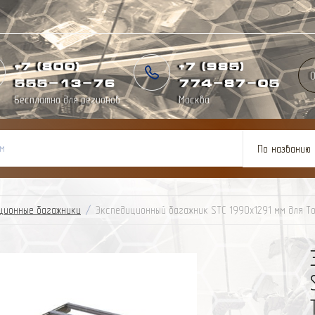
+7 (800)
+7 (985)
О
555-13-76
774
-
87
-
05
Бесплатно для регионов
Москва
По названию
ционные багажники
/
Экспедиционный багажник STC 1990x1291 мм для Toy