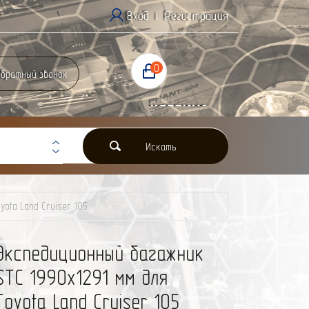
Вход
Регистрация
|
0
братный звонок
Корзина
0 Р
Искать
ota Land Cruiser 105
Экспедиционный багажник
STC 1990x1291 мм для
Toyota Land Cruiser 105