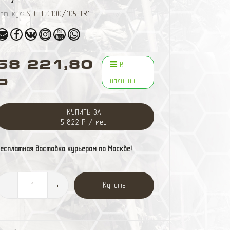
ртикул:
STC-TLC100/105-TR1
58 221,80
В
наличии
Р
КУПИТЬ ЗА
5 822 Р / мес
есплатная доставка курьером по Москве!
Купить
-
+