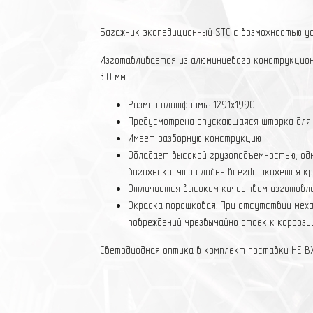
Багажник экспедиционный STC с возможностью у
Изготавливается из алюминиевого конструкцион
3,0 мм.
Размер платформы: 1291х1990
Предусмотрена опускающаяся шторка для 
Имеет разборную конструкцию
Обладает высокой грузоподъемностью, од
багажника, что слабее всегда окажется к
Отличается высоким качеством изготовле
Окраска порошковая. При отсутствии мех
повреждений чрезвычайно стоек к коррозии
Светодиодная оптика в комплект поставки НЕ В