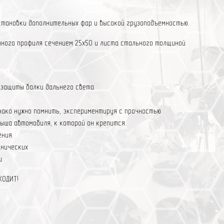
становки дополнительных фар и высокой грузоподъемностью.
ного профиля сечением 25х50 и листа стального толщиной
защиты балки дальнего света
нако нужно помнить, экспериментируя с прочностью
рыша автомобиля, к которой он крепится.
ния.
анических
.
ХОДИТ!