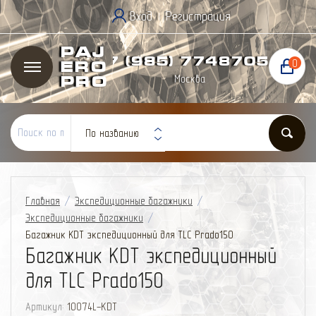
Вход
Регистрация
|
Paj
+7 (985) 774
87
05
0
ero
Москва
Pro
По названию
Главная
/
Экспедиционные багажники
/
Экспедиционные багажники
/
Багажник KDT экспедиционный для TLC Prado150
Багажник KDT экспедиционный
для TLC Prado150
Артикул:
10074L-KDT