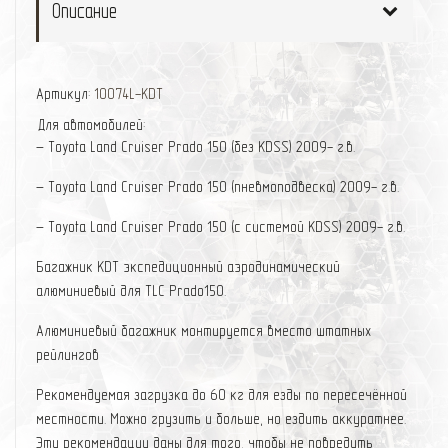
Описание
Артикул:
10074L-KDT
Для автомобилей:
– Toyota Land Cruiser Prado 150 (без KDSS) 2009- г.в.
– Toyota Land Cruiser Prado 150 (пневмоподвеска) 2009- г.в.
– Toyota Land Cruiser Prado 150 (с системой KDSS) 2009- г.в.
Багажник KDT экспедиционный аэродинамический
алюминиевый для TLC Prado150.
Алюминиевый
багажник
монтируется вместо штатных
рейлингов
Рекомендуемая загрузка до 60 кг для езды по пересечённой
местности. Можно грузить и больше, но ездить аккуратнее.
Эти рекомендации даны для того, чтобы не повредить