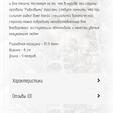
и для тягача. Несмотря на то, что в народе эти стропы
прозвали "Рывковыми" тросами, следует помнить, что при
сильном рывке даже такой специальной динамической
стропой можно повредить неподготовленный для
внедорожной эксплуатации автомобиль и нанести увечья
окружающим людям.
Разрывная нагрузка - 10,9 тонн.
Ширина - 8 см.
Длина - 9 метров.
Характеристики
Отзывы (
0
)