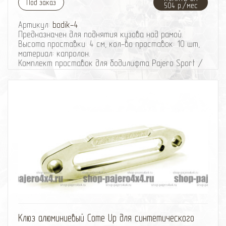
Под заказ
504 р./мес
Артикул:
bodik-4
Предназначен для поднятия кузова над рамой.
Высота проставки: 4 см, кол-во проставок: 10 шт,
материал: капролон.
Комплект проставок для бодилифта Pajero Sport /
Montero Sport предназначен для поднятия кузова
над рамой, с целью улучшения проходимости и для
возможности установки больших колес, что
особенно важно в условиях офф-роуд.
В комплект проставок для бодилифта Pajero Sport
/ Montero Sport входят сами проставки, а также
болты, гайки и шайбы для крепления.
Характеристики Комплекта проставок для
бодилифта Pajero Sport / Montero Sport:
· Высота проставки: 4 см
· Кол-во проставок: 10 шт
· Материал: капролон
избранное
сравнить
Клюз алюминиевый Come Up для синтетического