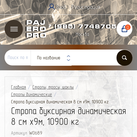
Вход
Регистрация
|
Paj
+7 (985) 774
87
05
0
ero
Москва
Pro
По названию
Главная
/
Стропы, тросы, шаклы
/
Стропы динамические
/
Стропа буксирная динамическая 8 см х9м, 10900 кг
Стропа буксирная динамическая
8 см х9м, 10900 кг
Артикул:
W0689