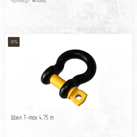
Артикул:
W0062
-8%
избранное
сравнить
Шакл T-max 4,75 т