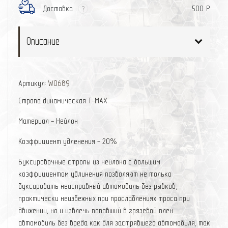
Доставка
500 Р
?
Описание
Артикул:
W0689
Стропа динамическая
Т-МАХ
Материал - Нейлон
Коэффициент удленения - 20%
Буксировочные стропы из нейлона с большим
коэффициентом удлинения позволяют не только
буксировать неисправный автомобиль без рывков,
практически неизбежных при прослаблениях троса при
движении, но и извлечь попавший в грязевой плен
автомобиль без вреда как для застрявшего автомобиля, так