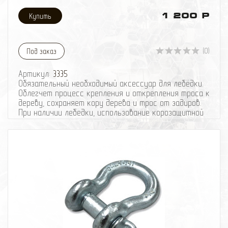
1 200 Р
(0)
Под заказ
Артикул:
3335
Обязательный необходимый аксессуар для лебёдки.
Облегчет процесс крепления и открепления троса к
дереву, сохраняет кору дерева и трос от задиров.
При наличии лебедки, использование корозащитной
стропы является строго обязательным условием.
Номинальная нагрузка - 3000 кг.
Разрывная нагрузка - 16000 кг.
Ширина 10 см.
Длина - 3 метра.