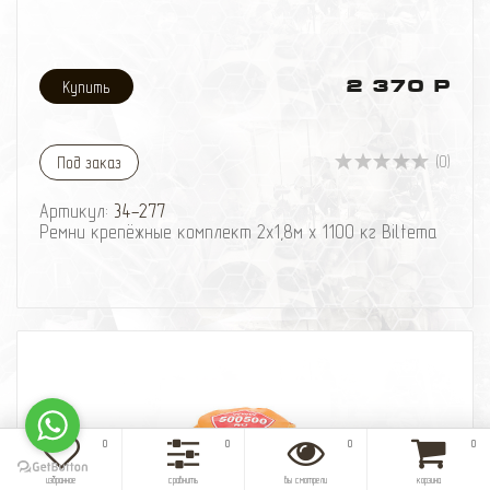
2 370 Р
(0)
Под заказ
Артикул:
34-277
Ремни крепёжные комплект 2x1,8м x 1100 кг Biltema
0
0
0
0
избранное
сравнить
вы смотрели
корзина