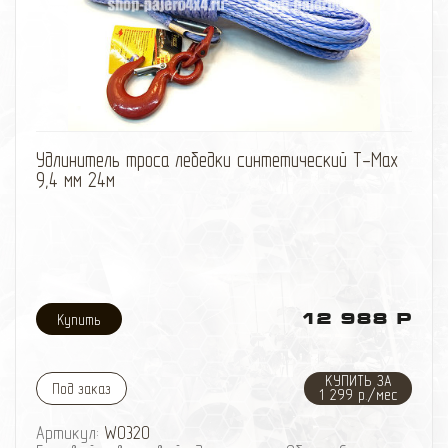
избранное
сравнить
Удлинитель троса лебедки синтетический T-Max
9,4 мм 24м
12 988 Р
КУПИТЬ ЗА
Под заказ
1 299 р./мес
Артикул:
W0320