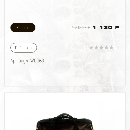
1 232,25 Р
1 130 Р
(0)
Под заказ
Артикул:
W0063