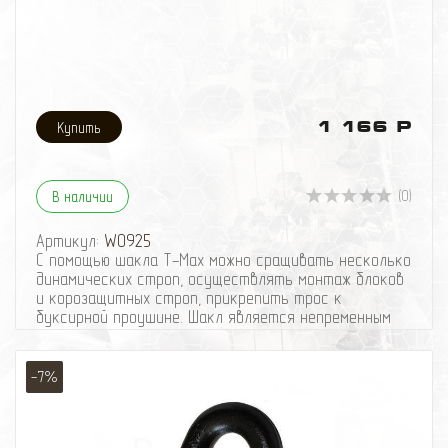
1 166 Р
(0)
В наличии
Артикул:
W0925
С помощью шакла T-Max можно сращивать несколько
динамических строп, осуществлять монтаж блоков
и корозащитных строп, прикрепить трос к
буксирной проушине. Шакл является непременным
джиперским атрибутом. Минимальное количество на
машину - 2 шакла.
Нагрузка, кг: 3250
-7%