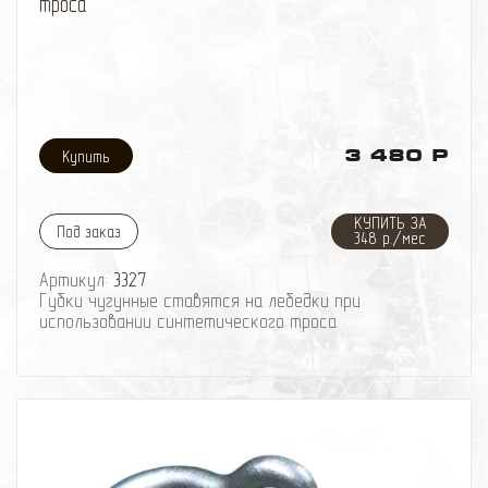
троса
3 480 Р
КУПИТЬ ЗА
Под заказ
348 р./мес
Артикул:
3327
Губки чугунные ставятся на лебедки при
использовании синтетического троса