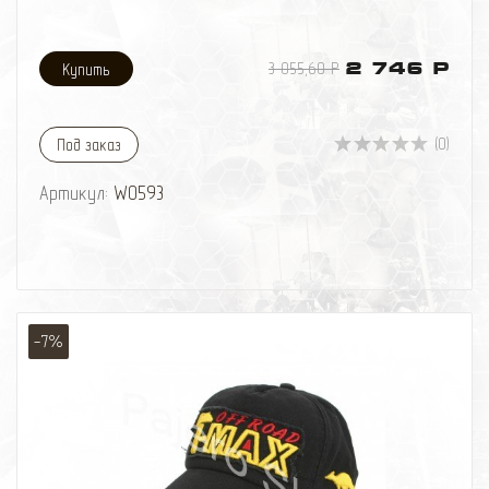
3 055,60 Р
2 746 Р
(0)
Под заказ
Артикул:
W0593
-7%