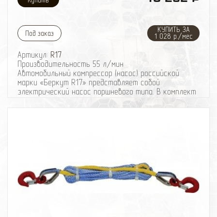
КУПИТЬ ЗА
Под заказ
1 028 р./мес
Артикул:
R17
Производительность 55 л/мин
Автомобильный компрессор (насос) российской
марки «Беркут R17» представляет собой
электрический насос поршневого типа. В комплект
поставки автомобильного компрессора (насоса)
BERKUT R17 входит универсальный шланг
удлинитель DF025 с манометром. Длина шланга
автокомпрессора около 7,5 м. исключает как
излишнюю натяженность, так и его провисание.
Авто насос «Беркут R17» защищен от перегрева
посредством термореле. Питание компрессора
(насоса) происходит от автомобильного
аккумулятора с помощью "крабов". В комплектации
авто компрессора (насоса) BERKUT R17
предусмотрен набор универсальных переходников,
при помощи которых, Вы можете использовать этот
автомобильный компрессор для накачивания