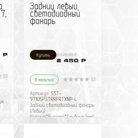
а
Задний левый
7,
светодиодный
фонарь
 Р
2 570,50 Р
2 450 Р
(0)
(0)
В наличии
Артикул:
SST-
97105PSTRRFRTXNP-L
ия
Задний светодиодный фонарь
(Левый)
Ширина*Высота*Глубина (мм)
185(118)*205*32
АА
Расстояние крепежных
шпилек / отверстий 150 мм