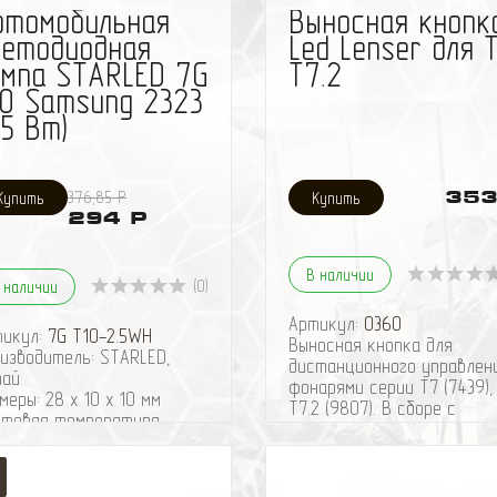
втомобильная
Выносная кнопк
ветодиодная
Led Lenser для T
ампа STARLED 7G
T7.2
10 Samsung 2323
,5 Вт)
376,85 Р
353
294 Р
В наличии
(0)
 наличии
Артикул:
0360
тикул:
7G T10-2.5WH
Выносная кнопка для
изводитель: STARLED,
дистанционного управлен
тай
фонарями серии Т7 (7439),
меры: 28 x 10 x 10 мм
Т7.2 (9807). В сборе с
етовая температура
контактной группой для
ого свечения: 5000К -
элементов питания 4 х А
тральный белый
%
оль: W5W, T10