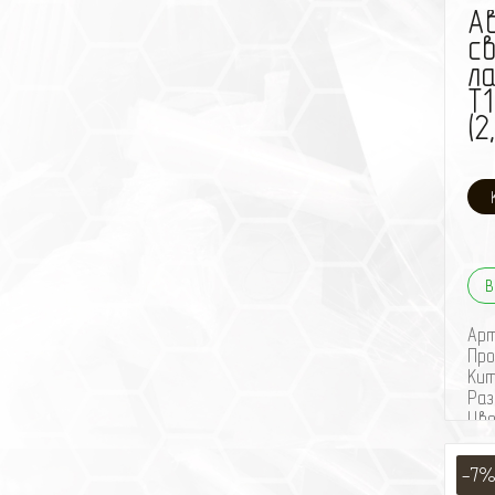
А
с
л
T
(2
В
Ар
Про
Ки
Раз
Цв
бел
Ней
-7
Цок