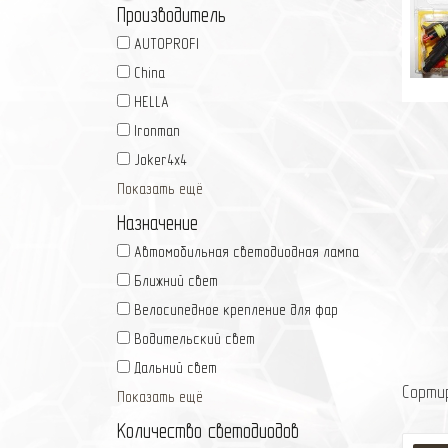
Производитель
AUTOPROFI
China
HELLA
Ironman
Joker4x4
Показать ещё
Назначение
Автомобильная светодиодная лампа
Ближний свет
Велосипедное крепление для фар
Водительский свет
Дальний свет
Сорти
Показать ещё
Количество светодиодов