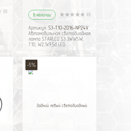
(0)
(0)
В наличии
Артикул:
S3-T10-2016-NP24V
Автомобильная светодиодная
лампа STARLED S3 3WW5W,
T10, W2,1x9,5d LED.
оды
Размеры: 28 x 10 x 10
Ед. измерения: шт
-5%
Цветовая температура
белого свечения:: 5000К -
Нейтральный белый
Цоколь: W5W, T10
ий/
Полярность: Биполярные
Напряжение питания: DC от 9
до 30V
Марка и мощность
светодиодов: 0,5 ватт SMD
Osram
Количество светодиодов: 6
ить
избранное
сравнить