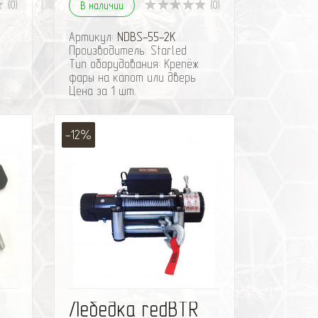
(0)
(0)
В наличии
Артикул:
NDBS-55-2K
Производитель: Starled
Тип оборудования: Крепёж
фары на капот или дверь
Цена за 1 шт.
Для автомобилей:
– Универсальная г.в.
-12%
ить
избранное
сравнить
Лебедка redBTR