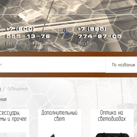
+7 (800)
+7 (985)
О
555-13-76
774
-
87
-
05
Бесплатно для регионов
Москва
По названию
я
/
Освещение
ние
сессуары,
Дополнительный
Оптика на
мы и прочее
свет
светодиодах