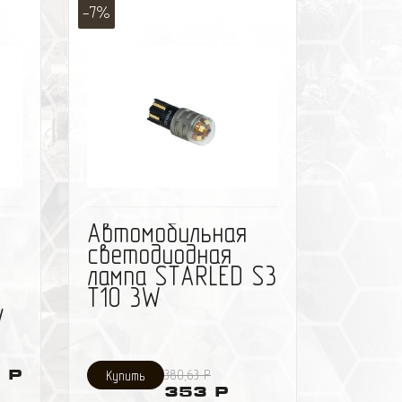
-7%
ить
избранное
сравнить
Автомобильная
светодиодная
лампа STARLED S3
T10 3W
V
 Р
380,63 Р
353 Р