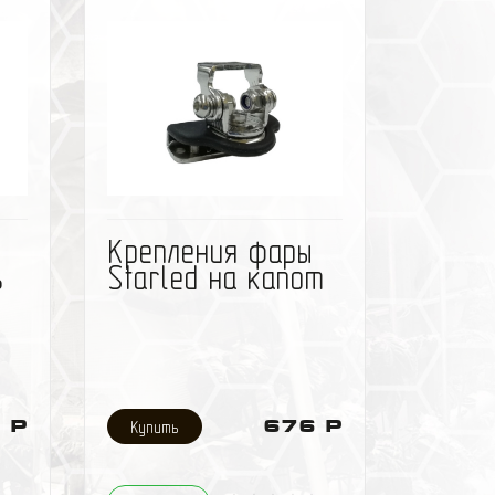
Функции Габарит, Стоп,
Поворот, ПТФ, Задний ход,
Подсветка номера,
Световозвращатель
Напряжение питания 10-
30VDC
ить
избранное
сравнить
Крепления фары
ь
Starled на капот
 Р
676 Р