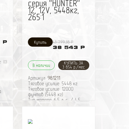
серия ''HUNTER''
12, 12V, 5448кг,
265:1
 Р
43 799,38 Р
38 543 Р
(0)
КУПИТЬ ЗА
В наличии
3 854 р./мес
0
Артикул:
981211
Тяговое усилие: 5448 кг
Тяговое усилие: 12000
а
фунтов (5448 кг)
Тип мотора: 6,5 л. с. / 4,5
кВт, 12 В, с обмоткой
возбуждения
Редуктор: 3-ступенчатый
9
планетарный
Передаточное число: 265:1