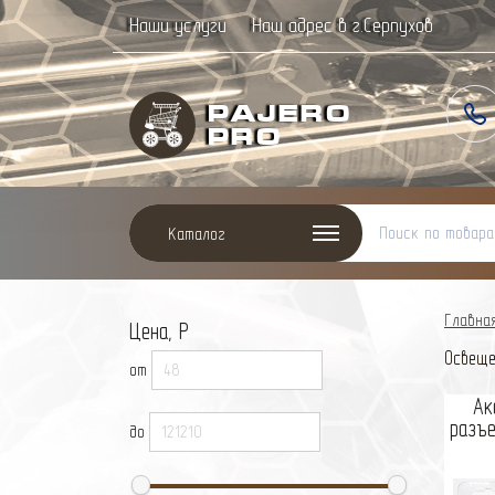
Наши услуги
Наш адрес в г.Серпухов
Paj
ero
Pro
Каталог
Главна
Цена, Р
Освеще
от
Ак
разъе
до