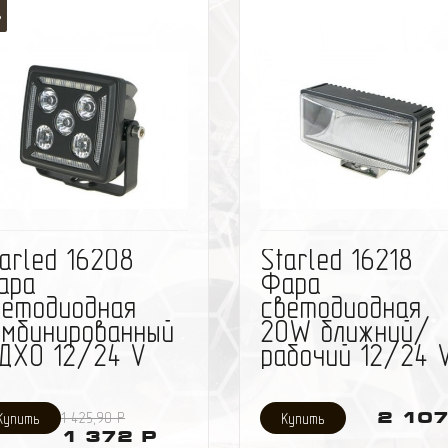
%
избранное
сравнить
избранное
сравн
arled 16208
Starled 16218
ара
Фара
ветодиодная
светодиодная
омбинированный
20W ближний/
 ДХО 12/24 V
рабочий 12/24 
1 425,90 Р
2 107
1 372 Р