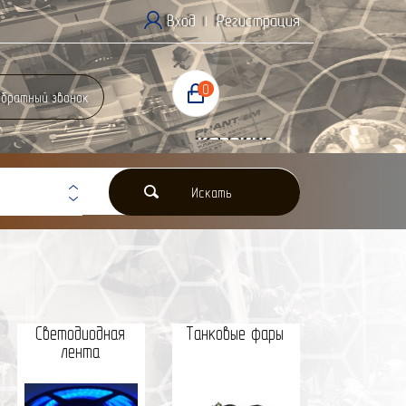
Вход
Регистрация
|
0
братный звонок
Корзина
0 Р
Искать
Светодиодная
Танковые фары
лента