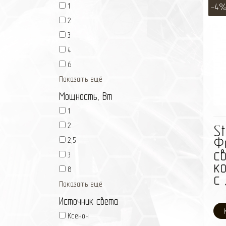
1
-4
2
3
4
6
Показать ещё
Мощность, Вт
1
2
St
Ф
2,5
с
3
к
8
с
Показать ещё
Источник света
Ксенон