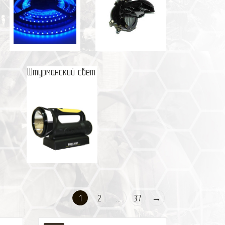
Штурманский свет
1
2
...
37
→