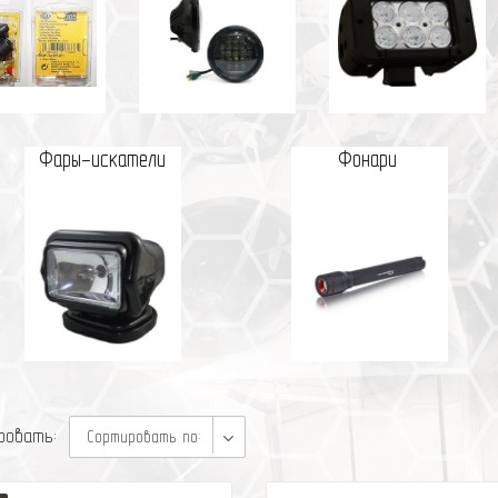
Фары-искатели
Фонари
ровать:
Сортировать по: