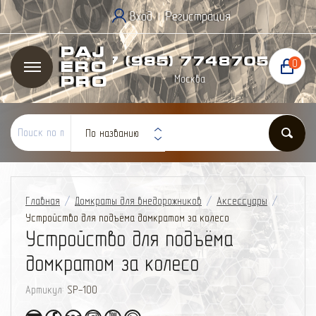
Вход
Регистрация
|
Paj
+7 (985) 774
87
05
0
ero
Москва
Pro
По названию
Главная
/
Домкраты для внедорожников
/
Аксессуары
/
Устройство для подъёма домкратом за колесо
Устройство для подъёма
домкратом за колесо
Артикул:
SP-100