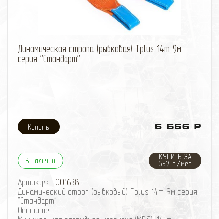
быстросъемным байпасовым соединением.
избранное
сравнить
Динамическая стропа (рывковая) Tplus 14т 9м
серия ''Стандарт''
6 566 Р
КУПИТЬ ЗА
В наличии
657 р./мес
Артикул:
T001638
Динамический строп (рывковый) Tplus 14т 9м серия
"Стандарт"
Описание: