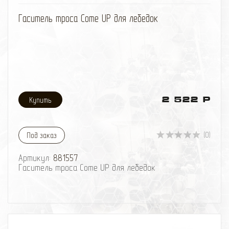
избранное
сравнить
Гаситель троса Come UP для лебедок
2 522 Р
(0)
Под заказ
Артикул:
881557
Гаситель троса Come UP для лебедок