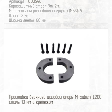
Артикул:
T000546
Корозащитный строп 9т. 2м.
Минимальная разрывная нагрузка (MBS): 9 т;
Длина: 2 м;
Ширина ленты: 60 мм;
Материал ленты: полиэстер;
Защита петель: экокожа;
Исполнение: Петля/Петля;
избранное
сравнить
Проставки верхнией шаровой опоры Mitsubishi L200
сталь 10 мм с крепежом