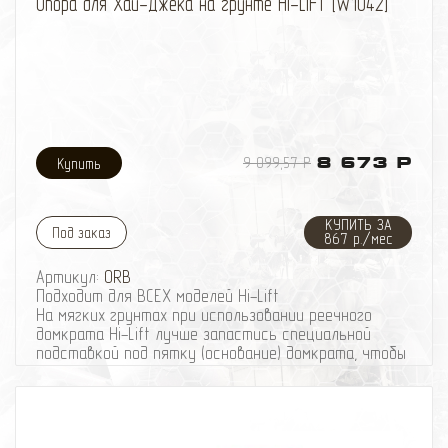
Опора для Хай-Джека на грунте HI-LIFT [W1042]
9 099,57 Р
8 673 Р
КУПИТЬ ЗА
Под заказ
867 р./мес
Артикул:
ORB
Подходит для ВСЕХ моделей Hi-Lift
На мягких грунтах при использовании реечного
домкрата Hi-Lift лучше запастись специальной
подставкой под пятку (основание) домкрата, чтобы
под весом машины домкрат не уходил в землю.
Приспособление Off-Road Base увеличивает пятно
контакта площадки хай-джека и тем самым
предотвращает его погружение в грунт;
Подходит для ВСЕХ моделей Hi-Lift.