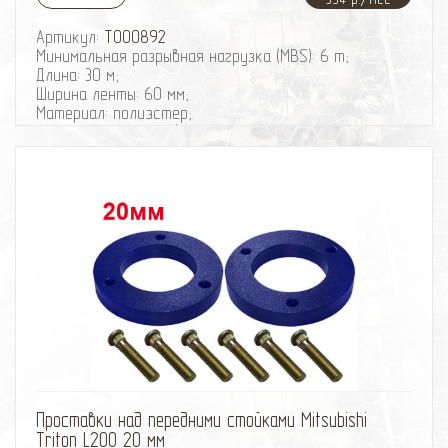
Артикул:
T000892
Минимальная разрывная нагрузка (MBS): 6 т;
Длина: 30 м;
Ширина ленты: 60 мм;
Материал: полиэстер;
Исполнение: петля/петля;
Защита петель: экокожа;
Гарантия 18 месяцев.
избранное
сравнить
Проставки над передними стойками Mitsubishi
Triton L200 20 мм