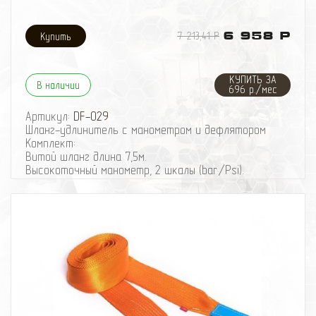
7 213,41 Р
6 958 Р
КУПИТЬ ЗА
В наличии
696 р./мес
Артикул:
DF-029
Шланг-удлинитель с манометром и дефлятором
Комплект:
Витой шланг длина 7,5м.
Высокоточный манометр, 2 шкалы (bar/Psi).
Спускной клапан “Дефлятор”.
Дополнительные наконечники для резиновых
изделий.
Сумка для хранения и переноски.
Шкала до 7Атм.
Благодаря этому универсальному шлангу, Вы
сможете легко дотягиваться до любого колеса на
машине. Эта длина исключает как излишнюю
натяженность провода, так и его провисание. Шланг
поставляется в отдельной сумке, снабжен