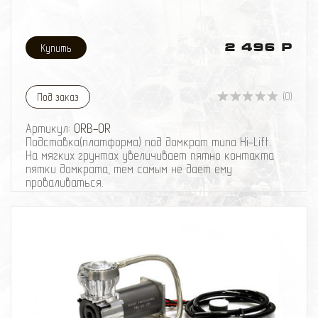
2 496 Р
(0)
Под заказ
Артикул:
ORB-OR
Подставка(платформа) под домкрат типа Hi-Lift.
На мягких грунтах увеличивает пятно контакта
пятки домкрата, тем самым не дает ему
проваливаться.
Описание:
Off-Road Base очень удобна!
- удобна в использовании, легка в хранении
- надежная и простая конструкция делает ее
прочной и долговечной
- Off-Road Base облегчает установку хайджека на
мягком грунте