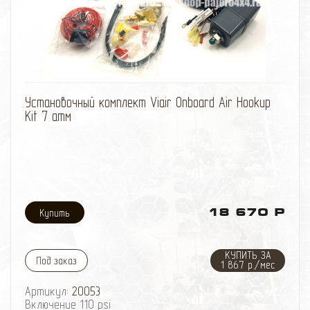
избранное
сравнить
Установочный комплект Viair Onboard Air Hookup
Kit 7 атм
18 670 Р
КУПИТЬ ЗА
Под заказ
1 867 р./мес
Артикул:
20053
Включение 110 psi