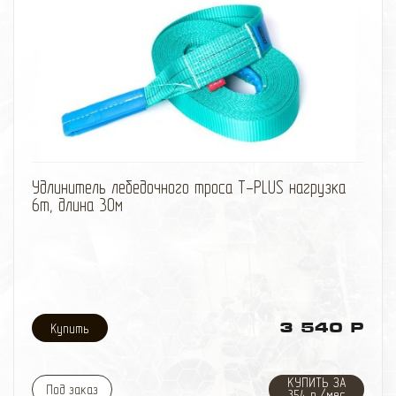
избранное
сравнить
Удлинитель лебедочного троса T-PLUS нагрузка
6т, длина 30м
3 540 Р
КУПИТЬ ЗА
Под заказ
354 р./мес