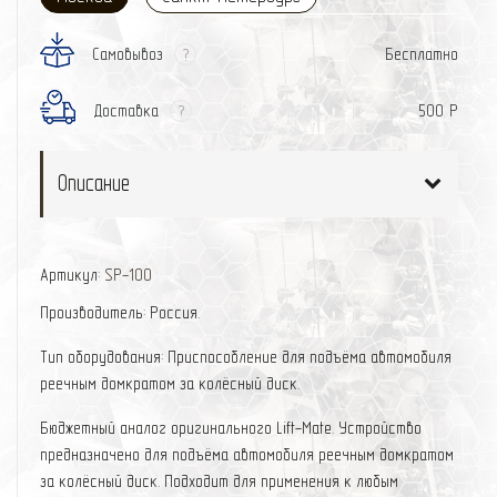
Самовывоз
Бесплатно
?
Доставка
500 Р
?
Описание
Артикул:
SP-100
Производитель: Россия.
Тип оборудования: Приспособление для подъёма автомобиля
реечным домкратом за колёсный диск.
Бюджетный аналог оригинального Lift-Mate. Устройство
предназначено для подъёма автомобиля реечным домкратом
за колёсный диск. Подходит для применения к любым