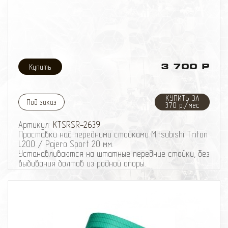
3 700 Р
КУПИТЬ ЗА
Под заказ
370 р./мес
Артикул:
KTSRSR-2639
Проставки над передними стойками Mitsubishi Triton
L200 / Pajero Sport 20 мм.
Устанавливаются на штатные передние стойки, без
выбивания болтов из родной опоры.
Марка : Mitsubishi Triton L200, Pajero Sport
Кузов : c 2006 года (пружины спереди)
Материал : сталь, полимерное покрытие