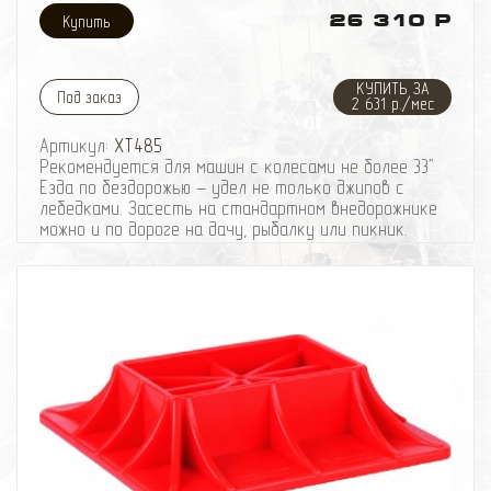
существенно снижается в сравнении с обычными
26 310 Р
буксировочными лентами и канатами. Но так как
полностью исключить возможность отрыва чего-
либо при работе с любым рывковым тросом
КУПИТЬ ЗА
невозможно, то применение динамической стропы
Под заказ
2 631 р./мес
требует обязательного соблюдения техники
безопасности, отсутствия людей поблизости и
Артикул:
XT485
между сцепленными автомобилями, а также
Рекомендуется для машин с колесами не более 33"
использования тросогасителя.
Езда по бездорожью – удел не только джипов с
Плоский профиль стропы позволяет удобно
лебедками. Засесть на стандартном внедорожнике
скручивать её в тугой рулон подобно пожарному
можно и по дороге на дачу, рыбалку или пикник.
рукаву для компактности перевозки и простоты
Вместо того чтобы плестись за трактором,
разворачивания. Этим она выгодно отличается от
выньте из машины домкрат и разомнитесь. Вашим
верёвок круглого сечения. Купить динамическую
друзьям и близким понравится!
стропу нужно сразу же как появилась первая мысль
Бицепсы и трицепсы будут всегда в отличной
об офф-роуде. Это один из самых доступных и
форме, если каждую неделю пользоваться реечным
наиболее эффективных помощников любителя
домкратом Hi-Lift. Всего-то делов – найти, где
бездорожья. Этот инструмент, не требуя
застрять!
специальной подготовки автомобиля, повышает его
Подняв машину на высоту Hi-Lift, вы без труда
способности спасать других или выбираться из
подложите под колеса сэнд-траки, замените колесо
грязевой западни при езде в группе.
и сделаете мелкий ремонт. Реечный домкрат также
Наличие лебёдки совершенно не уменьшает
отлично выполняет функции пресса и даже может
значения динамической стропы. Наоборот, в сложных
помочь в вытягивании кузовных деталей.
ситуациях их нередко используют вместе, когда