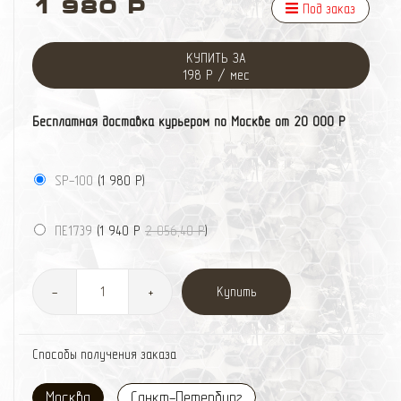
1 980 Р
Под заказ
КУПИТЬ ЗА
198 Р / мес
Бесплатная доставка курьером по Москве от 20 000 Р
SP-100
(
1 980 Р
)
ПЕ1739
(
1 940 Р
2 056,40 Р
)
Купить
-
+
Способы получения заказа
Москва
Санкт-Петербург