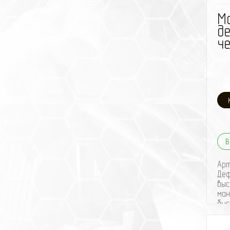
М
д
че
В
Ар
Деф
выс
ман
быс
выс
Вст