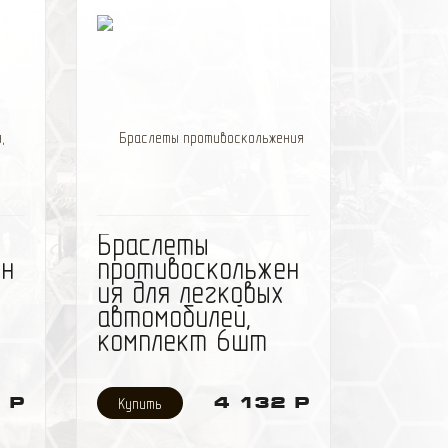
 HT
 -
2 -
ить
избранное
сравнить
Браслеты
ен
противоскольжен
ия для легковых
автомобилей,
комплект 6шт
 Р
4 132 Р