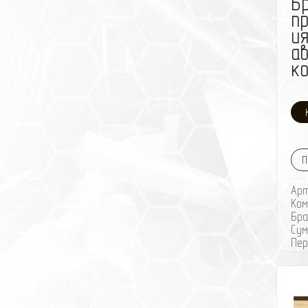
Б
п
ия
а
к
П
Ар
Ком
Бра
Сум
Пе
Клю
Скр