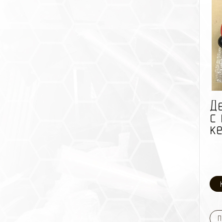
Д
с
ке
П