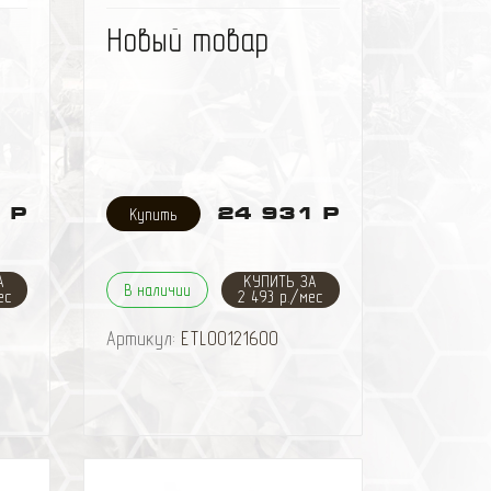
ить
избранное
сравнить
Новый товар
 Р
24 931 Р
А
КУПИТЬ ЗА
В наличии
ес
2 493 р./мес
Артикул:
ETL00121600