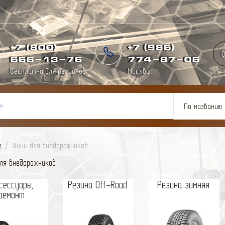
+7 (800)
+7 (985)
О
555-13-76
774
-
87
-
05
Бесплатно для регионов
Москва
По названию
я
/
Шины для внедорожников
ля внедорожников
сессуары,
Резина Off-Road
Резина зимняя
ремонт