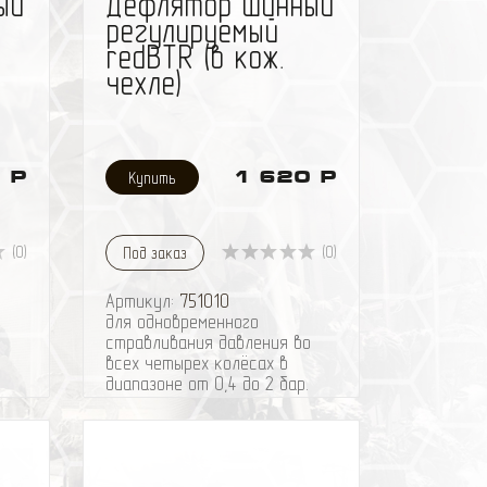
ый
Дефлятор шинный
регулируемый
redBTR (в кож.
чехле)
 Р
1 620 Р
(0)
(0)
Под заказ
Артикул:
751010
ы
для одновременного
стравливания давления во
о
всех четырех колёсах в
диапазоне от 0,4 до 2 бар.
Для передвижения по мягким
 до
и неустойчивым грунтам
рекомендуется снижать
давление в шинах. Дефляторы
redBTR предназначены для