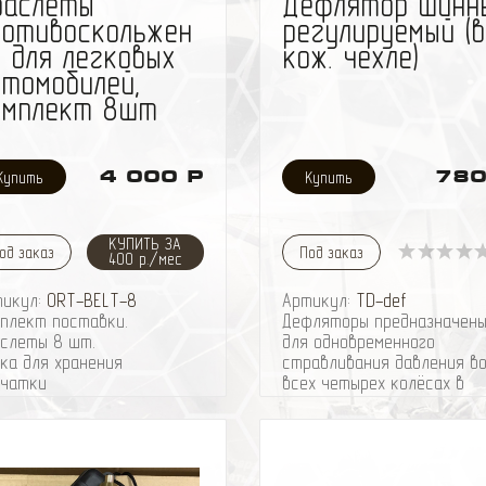
раслеты
Дефлятор шинн
ротивоскольжен
регулируемый (в
 для легковых
кож. чехле)
втомобилей,
омплект 8шт
4 000 Р
780
КУПИТЬ ЗА
од заказ
Под заказ
400 р./мес
тикул:
ORT-BELT-8
Артикул:
TD-def
плект поставки.
Дефляторы предназначен
слеты 8 шт.
для одновременного
ка для хранения
стравливания давления в
рчатки
всех четырех колёсах в
ч для затяжки браслетов
диапазоне от 0,4 до 2 бар.
ебок для снега
Стравливание происходит
заданной при регулировке
величины давления.