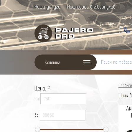
Наши услуги
Наш адрес в г.Серпухов
Paj
ero
Pro
Каталог
Главна
Цена, Р
Шины д
от
Ак
до