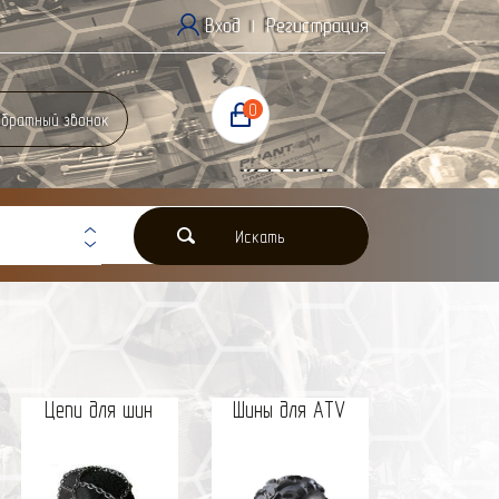
Вход
Регистрация
|
0
братный звонок
Корзина
0 Р
Искать
Цепи для шин
Шины для ATV