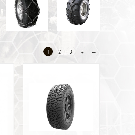
1
2
3
4
→