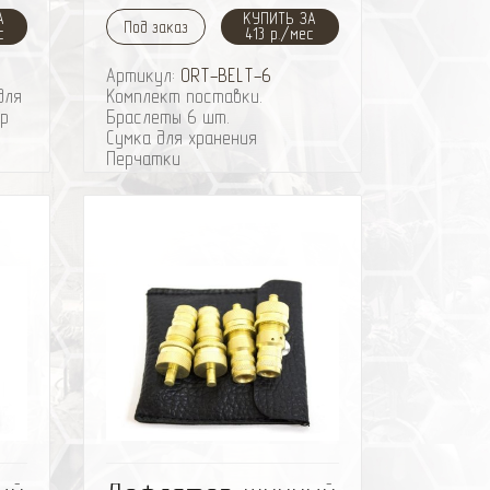
А
КУПИТЬ ЗА
Под заказ
с
413 р./мес
Артикул:
ORT-BELT-6
для
Комплект поставки.
ер
Браслеты 6 шт.
Сумка для хранения
Перчатки
Ключ для затяжки браслетов
Скребок для снега
ить
избранное
сравнить