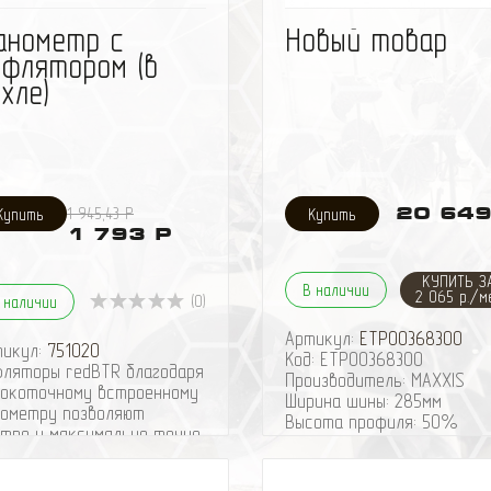
избранное
сравнить
избранное
сравн
анометр с
Новый товар
ефлятором (в
хле)
1 945,43 Р
20 649
1 793 Р
КУПИТЬ З
В наличии
2 065 р./м
(0)
 наличии
Артикул:
ETP00368300
тикул:
751020
Код: ETP00368300
ляторы redBTR благодаря
Производитель: MAXXIS
окоточному встроенному
Ширина шины: 285мм
ометру позволяют
Высота профиля: 50%
тро и максимально точно
Посадочный диаметр: 20"
тавить давление в шинах.
Диаметр шины: 32.4"
роенный манометр даёт
Ширина шины: 11.2"