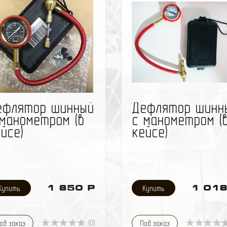
избранное
сравнить
избранное
сравн
ефлятор шинный
Дефлятор шинн
 манометром (в
с манометром (
йсе)
кейсе)
1 850 Р
1 018
(0)
од заказ
Под заказ