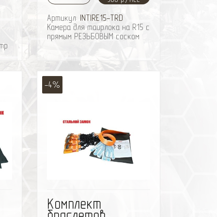
коррозии, изготовлены из
латунного сплава;
Артикул:
INTIRE15-TRD
• легко разбираются для
Камера для таирлока на R15 с
очистки от песка и грязи;
прямым РЕЗЬБОВЫМ соском
• в комплект поставки
етр
входит удобный кожаный
чехол для хранения.
-4%
ить
избранное
сравнить
Комплект
браслетов