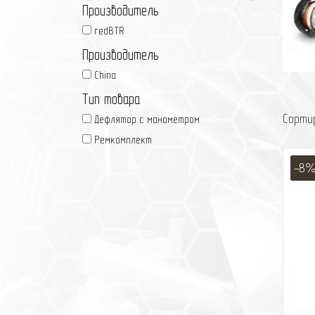
Производитель
redBTR
Производитель
China
Тип товара
Сорти
Дефлятор с манометром
Ремкомплект
-8