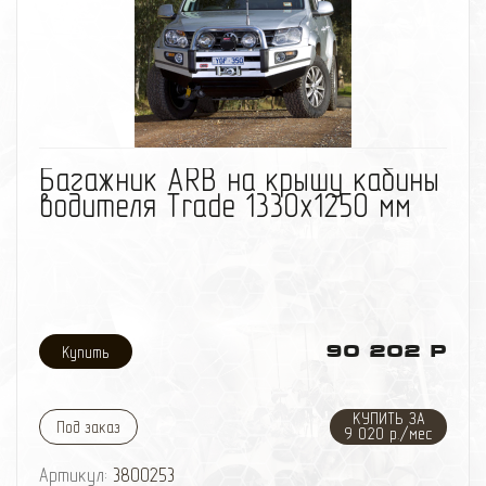
избранное
сравнить
Багажник ARB на крышу кабины
водителя Trade 1330x1250 мм
90 202 Р
КУПИТЬ ЗА
Под заказ
9 020 р./мес
Артикул:
3800253