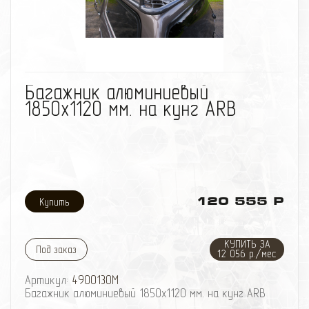
быть выполнен с сеткой или поперечинами из т Р
избранное
сравнить
Багажник алюминиевый
1850х1120 мм. на кунг ARB
120 555 Р
КУПИТЬ ЗА
Под заказ
12 056 р./мес
Артикул:
4900130M
Багажник алюминиевый 1850х1120 мм. на кунг ARB