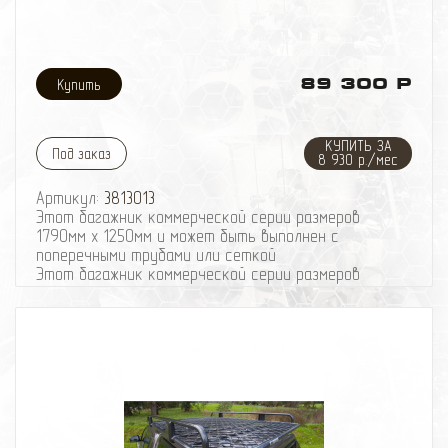
89 300 Р
КУПИТЬ ЗА
Под заказ
8 930 р./мес
Артикул:
3813013
Этот багажник коммерческой серии размеров
1790мм x 1250мм и может быть выполнен с
поперечными трубами или сеткой
Этот багажник коммерческой серии размеров
1790мм x 1250мм и может быть выполнен с
поперечными трубами или сеткой
Отсутствие стенок с передний и задней части
багажника позволяет без труда перевозить длинные
предметы. Такие как лестница или доски. ARB Trade
steel багажник рассчитан на полную номинальную
нагрузку транспортного средства. Багажник с
аэродинамическим дизайном изготовлен их
стальных труб для большей прочности и может