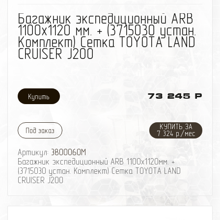
избранное
сравнить
Багажник экспедиционный ARB
1100х1120 мм. + (3715030 устан.
Комплект) Сетка TOYOTA LAND
CRUISER J200
73 245 Р
КУПИТЬ ЗА
Под заказ
7 324 р./мес
Артикул:
3800060M
Багажник экспедиционный ARB 1100х1120мм. +
(3715030 устан. Комплект) Сетка TOYOTA LAND
CRUISER J200