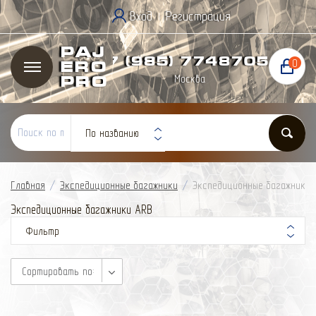
Вход
Регистрация
|
Paj
+7 (985) 774
87
05
0
ero
Москва
Pro
По названию
Главная
/
Экспедиционные багажники
/
Экспедиционные багажники 
Экспедиционные багажники ARB
Фильтр
Сортировать по: