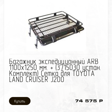
избранное
сравнить
Багажник экспедиционный ARB
1100х1250 мм. + (3715030 устан.
Комплект) Сетка для TOYOTA
LAND CRUISER J200
74 575 Р