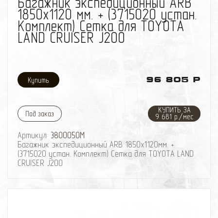
Багажник экспедиционный ARB
1850х1120 мм. + (3715020 устан.
Комплект) Сетка для TOYOTA
LAND CRUISER J200
96 805 Р
КУПИТЬ ЗА
Под заказ
9 681 р./мес
Артикул:
3800050M
Багажник экспедиционный ARB 1850х1120мм. +
(3715020 устан. Комплект) Сетка для TOYOTA LAND
CRUISER J200