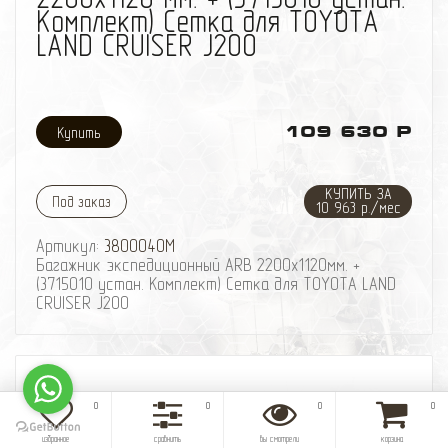
Комплект) Сетка для TOYOTA
LAND CRUISER J200
109 630 Р
КУПИТЬ ЗА
Под заказ
10 963 р./мес
Артикул:
3800040M
Багажник экспедиционный ARB 2200х1120мм. +
(3715010 устан. Комплект) Сетка для TOYOTA LAND
CRUISER J200
0
0
0
0
избранное
сравнить
вы смотрели
корзина