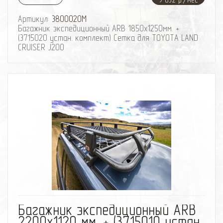
Артикул:
3800020M
Багажник экспедиционный ARB 1850х1250мм. +
(3715020 устан. комплект) Сетка для TOYOTA LAND
CRUISER J200
избранное
сравнить
Багажник экспедиционный ARB
2200х1120 мм. + (3715010 устан.