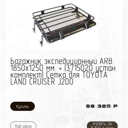
избранное
сравнить
Багажник экспедиционный ARB
1850х1250 мм. + (3715020 устан.
комплект) Сетка для TOYOTA
LAND CRUISER J200
98 325 Р
КУПИТЬ ЗА
Под заказ
9 832 р./мес