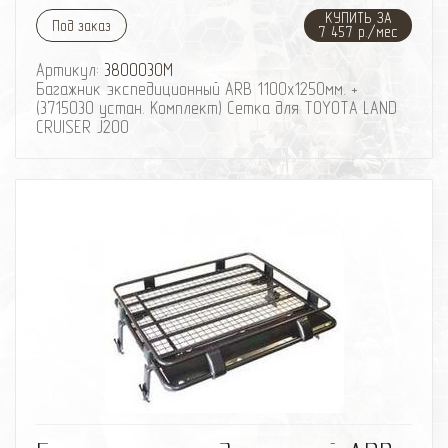
КУПИТЬ ЗА
Под заказ
7 457 р./мес
Артикул:
3800030M
Багажник экспедиционный ARB 1100х1250мм. +
(3715030 устан. Комплект) Сетка для TOYOTA LAND
CRUISER J200
избранное
сравнить