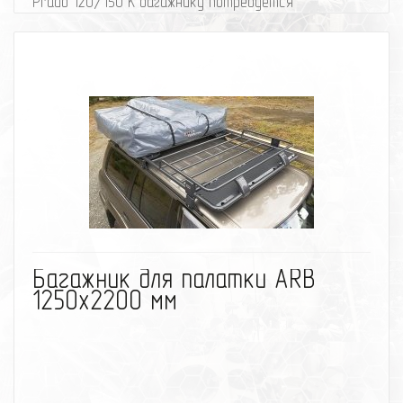
Prado 120/150 К багажнику потребуется
установочный комплект для Toyota Land Cruiser
100/105, Prado 120/150
избранное
сравнить
Багажник для палатки ARB
1250x2200 мм