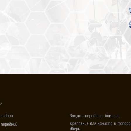
ог
 задний
Защита переднего бампера
Крепление для канистр и топора
 передний
дверь