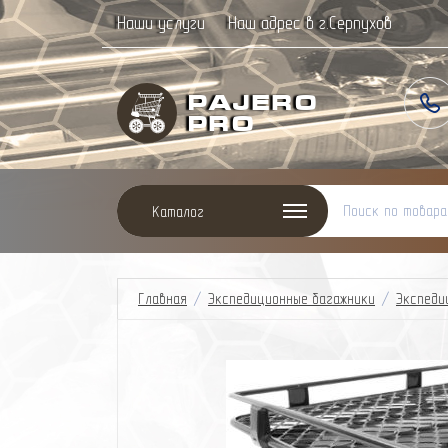
Наши услуги
Наш адрес в г.Серпухов
Paj
ero
Pro
Каталог
Главная
/
Экспедиционные багажники
/
Экспеди