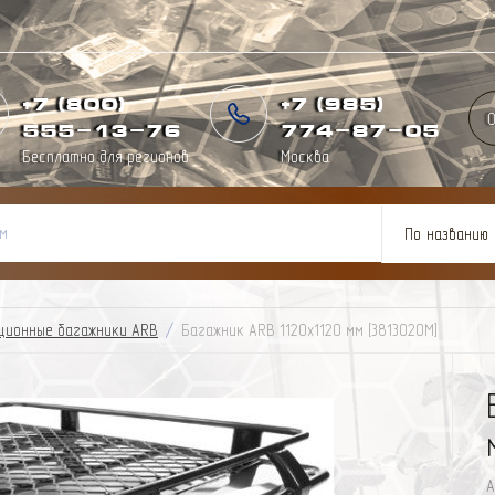
+7 (800)
+7 (985)
О
555-13-76
774
-
87
-
05
Бесплатно для регионов
Москва
По названию
ционные багажники ARB
/
Багажник ARB 1120х1120 мм [3813020M]
А