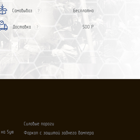
Самовывоз
Бесплатно
?
Доставка
500 Р
?
Силовые пороги
 на 5ую
Фаркоп с защитой заднего бампера