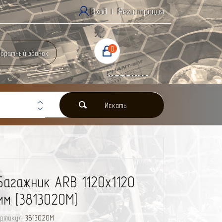
Вход
Регистрация
|
0
братный звонок
Корзина
0 Р
Искать
Багажник ARB 1120х1120
мм [3813020M]
ртикул:
3813020M