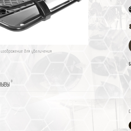
изображение для увеличения
Б
0
ЗЫВЫ
С