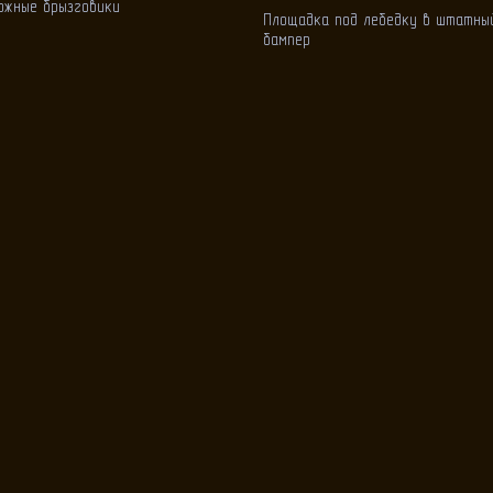
ожные брызговики
Площадка под лебедку в штатны
бампер